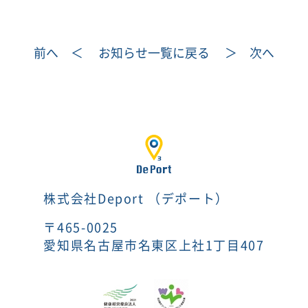
eb
itte
有
oo
r
前へ ＜
お知らせ一覧に戻る
＞ 次へ
k
株式会社Deport （デポート）
〒465-0025
愛知県名古屋市名東区上社1丁目407