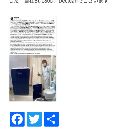
した 当社Bt-180D／Decleanでございます
Fac
Tw
共